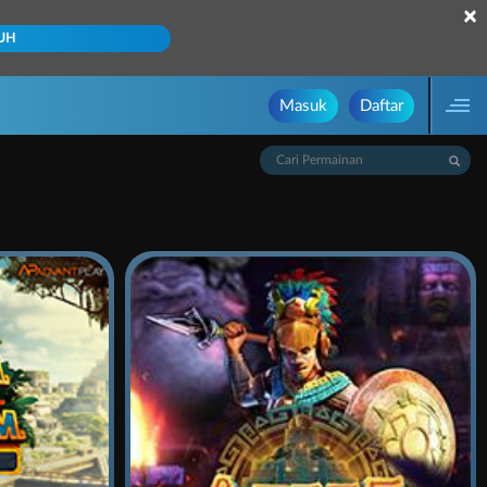
×
UH
Masuk
Daftar