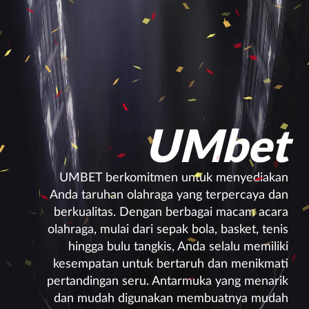
UMbet
UMBET berkomitmen untuk menyediakan
Anda taruhan olahraga yang terpercaya dan
berkualitas. Dengan berbagai macam acara
olahraga, mulai dari sepak bola, basket, tenis
hingga bulu tangkis, Anda selalu memiliki
kesempatan untuk bertaruh dan menikmati
pertandingan seru. Antarmuka yang menarik
dan mudah digunakan membuatnya mudah