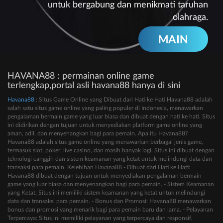
untuk bergabung dan menikmati taruhan
olahraga.
MAIN
HAVANA88 : permainan online game
terlengkap,portal asli havana88 hanya di sini
Havana88
: Situs Game Online yang Dibuat dari Hati ke Hati Havana88 adalah
salah satu situs game online yang paling populer di Indonesia, menawarkan
pengalaman bermain game yang luar biasa dan dibuat dengan hati ke hati. Situs
ini didirikan dengan tujuan untuk menyediakan platform game online yang
aman, adil, dan menyenangkan bagi para pemain. Apa itu Havana88?
Havana88 adalah situs game online yang menawarkan berbagai jenis game,
termasuk slot, poker, live casino, dan masih banyak lagi. Situs ini dibuat dengan
teknologi canggih dan sistem keamanan yang ketat untuk melindungi data dan
transaksi para pemain. Kelebihan Havana88 - Dibuat dari Hati ke Hati:
Havana88 dibuat dengan tujuan untuk menyediakan pengalaman bermain
game yang luar biasa dan menyenangkan bagi para pemain. - Sistem Keamanan
yang Ketat: Situs ini memiliki sistem keamanan yang ketat untuk melindungi
data dan transaksi para pemain. - Bonus dan Promosi: Havana88 menawarkan
bonus dan promosi yang menarik bagi para pemain baru dan lama. - Pelayanan
Terpercaya: Situs ini memiliki pelayanan yang terpercaya dan responsif,