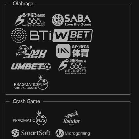
Olahraga
Crash Game