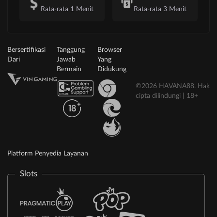
Rata-rata 1 Menit
Rata-rata 3 Menit
Bersertifikasi
Tanggung
Browser
Dari
Jawab
Yang
Bermain
Didukung
©2026 HAVANA88. Hak
cipta dilindungi | 18+
Platform Penyedia Layanan
Slots