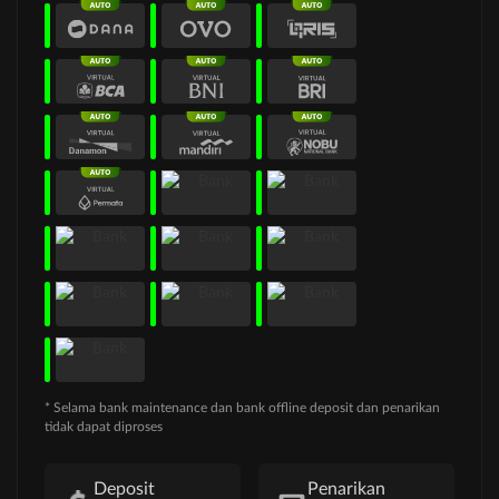
* Selama bank maintenance dan bank offline deposit dan penarikan
tidak dapat diproses
Deposit
Penarikan