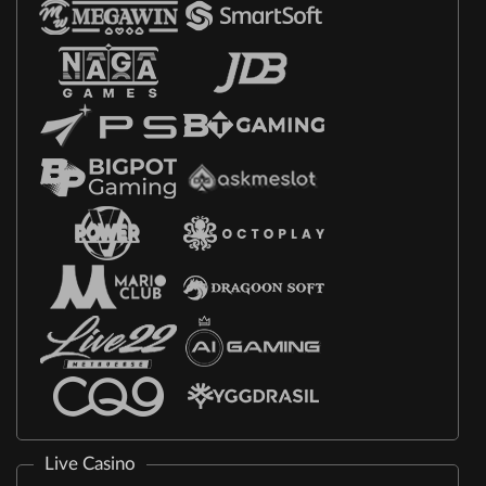
Live Casino