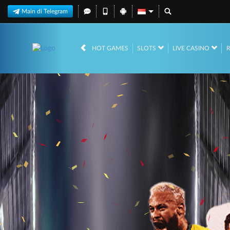
Main di Telegram
HOT GAMES
SLOTS
LIVE CASINO