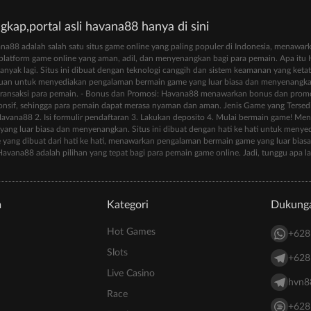
ap,portal asli havana88 hanya di sini
ana88 adalah salah satu situs game online yang paling populer di Indonesia, menaw
kan platform game online yang aman, adil, dan menyenangkan bagi para pemain. Apa 
 banyak lagi. Situs ini dibuat dengan teknologi canggih dan sistem keamanan yang ket
juan untuk menyediakan pengalaman bermain game yang luar biasa dan menyenangkan 
 transaksi para pemain. - Bonus dan Promosi: Havana88 menawarkan bonus dan promos
ponsif, sehingga para pemain dapat merasa nyaman dan aman. Jenis Game yang Tersedia 
avana88 2. Isi formulir pendaftaran 3. Lakukan deposito 4. Mulai bermain game! M
ang luar biasa dan menyenangkan. Situs ini dibuat dengan hati ke hati untuk meny
e yang dibuat dari hati ke hati, menawarkan pengalaman bermain game yang luar bi
 Havana88 adalah pilihan yang tepat bagi para pemain game online. Jadi, tunggu apa
m
Kategori
Dukung
Hot Games
+628
Slots
+628
Live Casino
hvn88
Race
+628