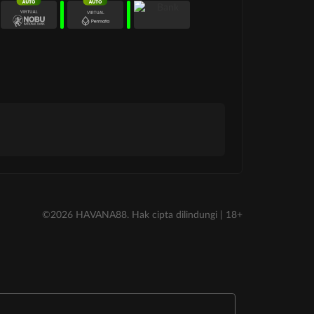
©2026 HAVANA88. Hak cipta dilindungi | 18+