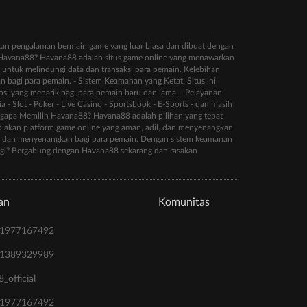
arkan pengalaman bermain game yang luar biasa dan dibuat dengan
itu Havana88? Havana88 adalah situs game online yang menawarkan
at untuk melindungi data dan transaksi para pemain. Kelebihan
bagi para pemain. - Sistem Keamanan yang Ketat: Situs ini
i yang menarik bagi para pemain baru dan lama. - Pelayanan
- Slot - Poker - Live Casino - Sportsbook - E-Sports - dan masih
engapa Memilih Havana88? Havana88 adalah pilihan yang tepat
ediakan platform game online yang aman, adil, dan menyenangkan
asa dan menyenangkan bagi para pemain. Dengan sistem keamanan
 lagi? Bergabung dengan Havana88 sekarang dan rasakan
an
Komunitas
1977167492
1389329989
_official
1977167492