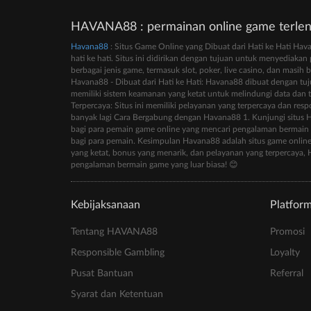
HAVANA88 : permainan online game terlengk
Havana88
: Situs Game Online yang Dibuat dari Hati ke Hati Hav
hati ke hati. Situs ini didirikan dengan tujuan untuk menyedia
berbagai jenis game, termasuk slot, poker, live casino, dan masih
Havana88 - Dibuat dari Hati ke Hati: Havana88 dibuat dengan tu
memiliki sistem keamanan yang ketat untuk melindungi data dan
Terpercaya: Situs ini memiliki pelayanan yang terpercaya dan res
banyak lagi Cara Bergabung dengan Havana88 1. Kunjungi situs H
bagi para pemain game online yang mencari pengalaman bermain y
bagi para pemain. Kesimpulan Havana88 adalah situs game onlin
yang ketat, bonus yang menarik, dan pelayanan yang terpercaya,
pengalaman bermain game yang luar biasa! 😊
Kebijaksanaan
Platfor
Tentang HAVANA88
Promosi
Responsible Gambling
Loyalty
Pusat Bantuan
Referral
Syarat dan Ketentuan