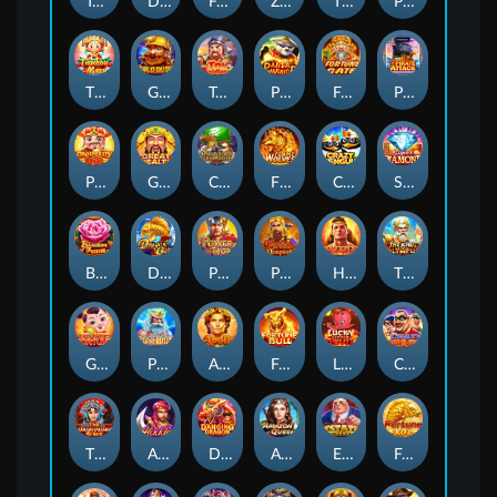
Taichi Lion Dance
Dragon Treasure
Fever 777
Zorro
Three Kings
Pharaoh Treasures
Tianhou Mazu
Gold Rush
Toy Soldiers
Panda Warrior
Fortune Gate
Pirate Attack
Prosperity 168
Great Wealth
Caribbean Treasure
Flame Wolves
Crazy Penguin
Super Diamond
Blossom of Fortune
Dragon Gate
Power Of Thor
Persian Empire
Heracles
The King Of Olympus
Grande Fortune
Poseidon
Apollo
Fortune Bull
Lucky Little Devil
Crazy Thieves
The Unsurpassed Grace
Aladdin
Dancing Dragon
Amazon Queen
Estate Rich Man
Fortune Koi