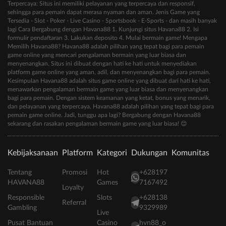
Terpercaya: Situs ini memiliki pelayanan yang terpercaya dan responsif,
sehingga para pemain dapat merasa nyaman dan aman. Jenis Game yang
Tersedia - Slot - Poker - Live Casino - Sportsbook - E-Sports - dan masih banyak
lagi Cara Bergabung dengan Havana88 1. Kunjungi situs Havana88 2. Isi
formulir pendaftaran 3. Lakukan deposito 4. Mulai bermain game! Mengapa
Memilih Havana88? Havana88 adalah pilihan yang tepat bagi para pemain
game online yang mencari pengalaman bermain yang luar biasa dan
menyenangkan. Situs ini dibuat dengan hati ke hati untuk menyediakan
platform game online yang aman, adil, dan menyenangkan bagi para pemain.
Kesimpulan Havana88 adalah situs game online yang dibuat dari hati ke hati,
menawarkan pengalaman bermain game yang luar biasa dan menyenangkan
bagi para pemain. Dengan sistem keamanan yang ketat, bonus yang menarik,
dan pelayanan yang terpercaya, Havana88 adalah pilihan yang tepat bagi para
pemain game online. Jadi, tunggu apa lagi? Bergabung dengan Havana88
sekarang dan rasakan pengalaman bermain game yang luar biasa! 😊
Kebijaksanaan
Platform
Kategori
Dukungan
Komunitas
Tentang
Promosi
Hot
+628197
HAVANA88
Games
7167492
Loyalty
Responsible
Slots
+628138
Referral
Gambling
9329989
Live
Pusat Bantuan
Casino
hvn88_o