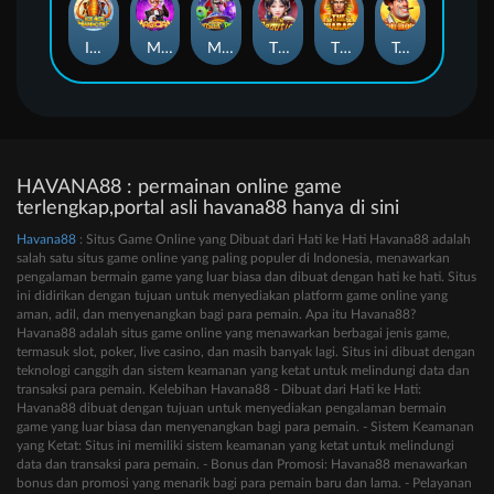
Ice Age Mammoths
Magician
Monster Pop
The Beauties
The Pharaoh
Train Robber
HAVANA88 : permainan online game
terlengkap,portal asli havana88 hanya di sini
Havana88
: Situs Game Online yang Dibuat dari Hati ke Hati Havana88 adalah
salah satu situs game online yang paling populer di Indonesia, menawarkan
pengalaman bermain game yang luar biasa dan dibuat dengan hati ke hati. Situs
ini didirikan dengan tujuan untuk menyediakan platform game online yang
aman, adil, dan menyenangkan bagi para pemain. Apa itu Havana88?
Havana88 adalah situs game online yang menawarkan berbagai jenis game,
termasuk slot, poker, live casino, dan masih banyak lagi. Situs ini dibuat dengan
teknologi canggih dan sistem keamanan yang ketat untuk melindungi data dan
transaksi para pemain. Kelebihan Havana88 - Dibuat dari Hati ke Hati:
Havana88 dibuat dengan tujuan untuk menyediakan pengalaman bermain
game yang luar biasa dan menyenangkan bagi para pemain. - Sistem Keamanan
yang Ketat: Situs ini memiliki sistem keamanan yang ketat untuk melindungi
data dan transaksi para pemain. - Bonus dan Promosi: Havana88 menawarkan
bonus dan promosi yang menarik bagi para pemain baru dan lama. - Pelayanan