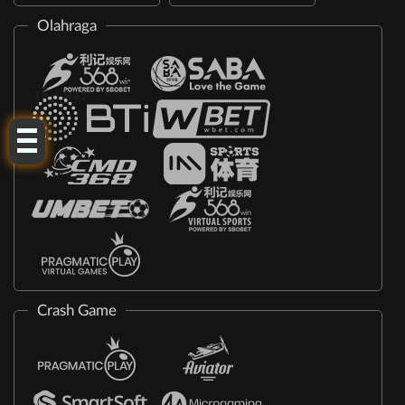
Olahraga
Tap Me!
Crash Game