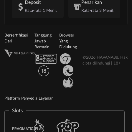
Deposit
Penarikan
Rata-rata 1 Menit
Rata-rata 3 Menit
Bersertifikasi
Tanggung
Browser
Dari
Jawab
Yang
Bermain
Didukung
©2026 HAVANA88. Hak
cipta dilindungi | 18+
Platform Penyedia Layanan
Slots