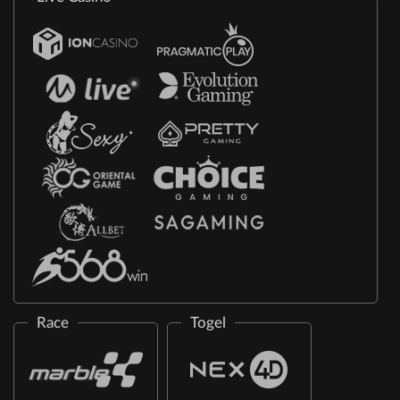
Race
Togel