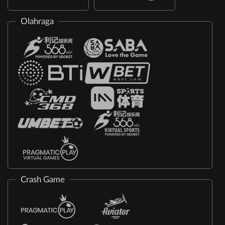
Olahraga
Crash Game