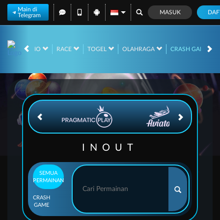
Main di
MASUK
DAF
Telegram
LIVE CASINO
RACE
TOGEL
OLAHRAGA
CRASH GAME
INOUT
SEMUA
PERMAINAN
CRASH
GAME