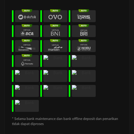
* Selama bank maintenance dan bank offline deposit dan penarikan
tidak dapat diproses