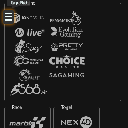
Tap Me!
Live Casino
Race
Togel