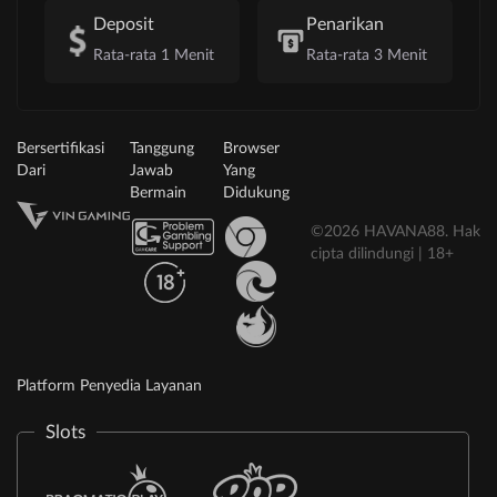
Deposit
Penarikan
Rata-rata 1 Menit
Rata-rata 3 Menit
Bersertifikasi
Tanggung
Browser
Dari
Jawab
Yang
Bermain
Didukung
©2026 HAVANA88. Hak
cipta dilindungi | 18+
Platform Penyedia Layanan
Slots