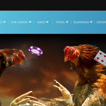
TS
LIVE CASINO
RACE
TOGEL
OLAHRAGA
CRAS