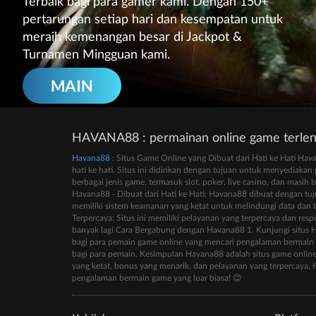
Terbaik bagi para gamer kami. Dengan 150+
pertarungan setiap hari dan kesempatan untuk
meraih kemenangan besar di Jackpot &
Turnamen Mingguan kami.
MAIN
HAVANA88 : permainan online game terlengk
Havana88
: Situs Game Online yang Dibuat dari Hati ke Hati Hav
hati ke hati. Situs ini didirikan dengan tujuan untuk menyedia
berbagai jenis game, termasuk slot, poker, live casino, dan masih
Havana88 - Dibuat dari Hati ke Hati: Havana88 dibuat dengan tu
memiliki sistem keamanan yang ketat untuk melindungi data dan
Terpercaya: Situs ini memiliki pelayanan yang terpercaya dan res
banyak lagi Cara Bergabung dengan Havana88 1. Kunjungi situs H
bagi para pemain game online yang mencari pengalaman bermain y
bagi para pemain. Kesimpulan Havana88 adalah situs game onlin
yang ketat, bonus yang menarik, dan pelayanan yang terpercaya,
pengalaman bermain game yang luar biasa! 😊