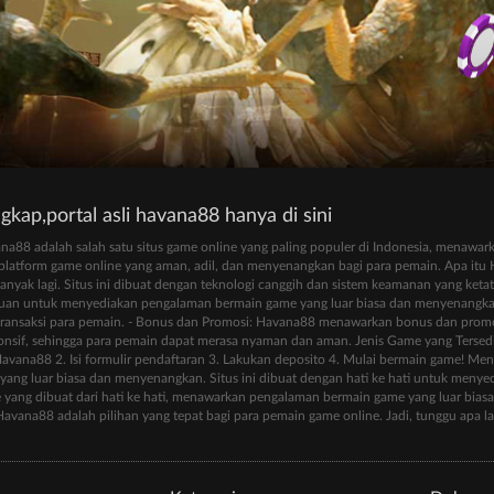
ap,portal asli havana88 hanya di sini
ana88 adalah salah satu situs game online yang paling populer di Indonesia, menaw
kan platform game online yang aman, adil, dan menyenangkan bagi para pemain. Apa 
 banyak lagi. Situs ini dibuat dengan teknologi canggih dan sistem keamanan yang ket
juan untuk menyediakan pengalaman bermain game yang luar biasa dan menyenangkan 
 transaksi para pemain. - Bonus dan Promosi: Havana88 menawarkan bonus dan promos
ponsif, sehingga para pemain dapat merasa nyaman dan aman. Jenis Game yang Tersedia 
avana88 2. Isi formulir pendaftaran 3. Lakukan deposito 4. Mulai bermain game! M
ang luar biasa dan menyenangkan. Situs ini dibuat dengan hati ke hati untuk meny
e yang dibuat dari hati ke hati, menawarkan pengalaman bermain game yang luar bi
 Havana88 adalah pilihan yang tepat bagi para pemain game online. Jadi, tunggu apa