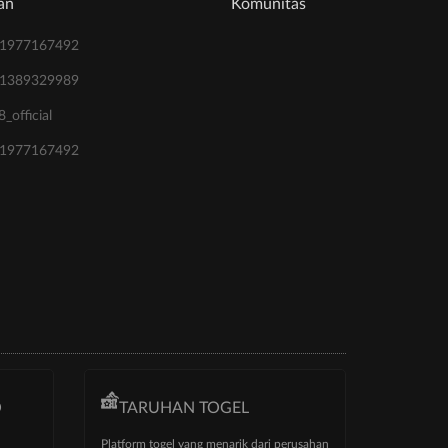
an
Komunitas
1977167492
1389329989
_official
1977167492
O
TARUHAN TOGEL
Platform togel yang menarik dari perusahan