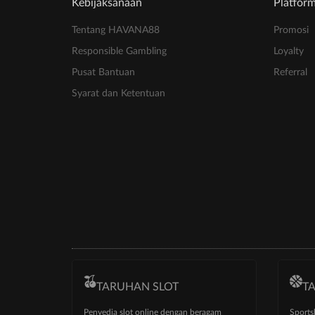
Kebijaksanaan
Platfor
Tentang HAVANA88
Promosi
Responsible Gambling
Loyalty
Pusat Bantuan
Referral
Syarat dan Ketentuan
TARUHAN SLOT
T
Penyedia slot online dengan beragam
Sports