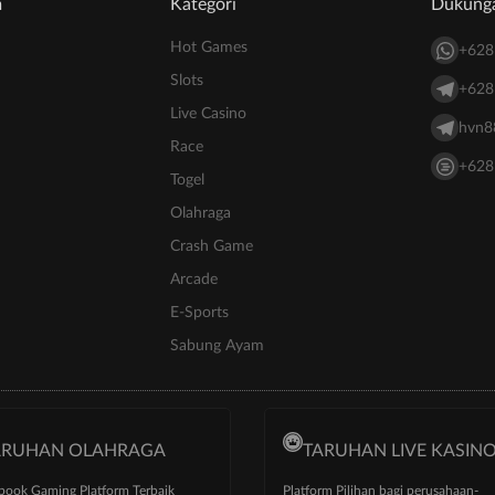
m
Kategori
Dukung
Hot Games
+628
Slots
+628
Live Casino
hvn88
Race
+628
Togel
Olahraga
Crash Game
Arcade
E-Sports
Sabung Ayam
ARUHAN OLAHRAGA
TARUHAN LIVE KASIN
book Gaming Platform Terbaik
Platform Pilihan bagi perusahaan-