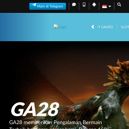
Main di Telegram
HOT GAMES
SLO
GA28
GA28 memberikan Pengalaman Bermain