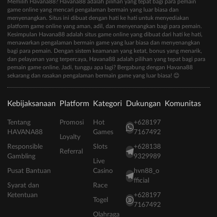
Memilih Havana88? Havana88 adalah pilihan yang tepat bagi para pemain
game online yang mencari pengalaman bermain yang luar biasa dan
menyenangkan. Situs ini dibuat dengan hati ke hati untuk menyediakan
platform game online yang aman, adil, dan menyenangkan bagi para pemain.
Kesimpulan Havana88 adalah situs game online yang dibuat dari hati ke hati,
menawarkan pengalaman bermain game yang luar biasa dan menyenangkan
bagi para pemain. Dengan sistem keamanan yang ketat, bonus yang menarik,
dan pelayanan yang terpercaya, Havana88 adalah pilihan yang tepat bagi para
pemain game online. Jadi, tunggu apa lagi? Bergabung dengan Havana88
sekarang dan rasakan pengalaman bermain game yang luar biasa! 😊
Kebijaksanaan
Platform
Kategori
Dukungan
Komunitas
Tentang
Promosi
Hot
+628197
HAVANA88
Games
7167492
Loyalty
Responsible
Slots
+628138
Referral
Gambling
9329989
Live
Pusat Bantuan
Casino
hvn88_o
fficial
Syarat dan
Race
Ketentuan
+628197
Togel
7167492
Olahraga