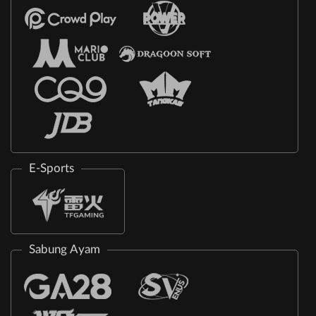
E-Sports
Sabung Ayam