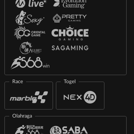
Race
Togel
Olahraga