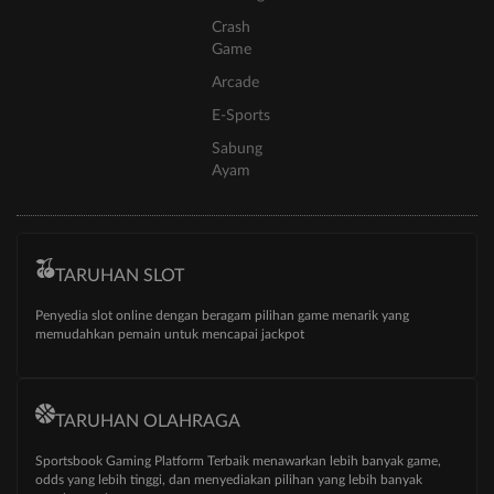
Crash
Game
Arcade
E-Sports
Sabung
Ayam
TARUHAN SLOT
Penyedia slot online dengan beragam pilihan game menarik yang
memudahkan pemain untuk mencapai jackpot
TARUHAN OLAHRAGA
Sportsbook Gaming Platform Terbaik menawarkan lebih banyak game,
odds yang lebih tinggi, dan menyediakan pilihan yang lebih banyak