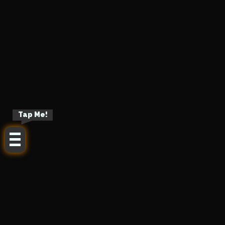
Tap Me!