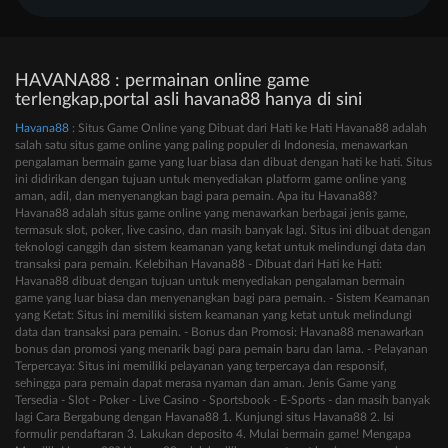
HAVANA88 : permainan online game
terlengkap,portal asli havana88 hanya di sini
Havana88
: Situs Game Online yang Dibuat dari Hati ke Hati Havana88 adalah
salah satu situs game online yang paling populer di Indonesia, menawarkan
pengalaman bermain game yang luar biasa dan dibuat dengan hati ke hati. Situs
ini didirikan dengan tujuan untuk menyediakan platform game online yang
aman, adil, dan menyenangkan bagi para pemain. Apa itu Havana88?
Havana88 adalah situs game online yang menawarkan berbagai jenis game,
termasuk slot, poker, live casino, dan masih banyak lagi. Situs ini dibuat dengan
teknologi canggih dan sistem keamanan yang ketat untuk melindungi data dan
transaksi para pemain. Kelebihan Havana88 - Dibuat dari Hati ke Hati:
Havana88 dibuat dengan tujuan untuk menyediakan pengalaman bermain
game yang luar biasa dan menyenangkan bagi para pemain. - Sistem Keamanan
yang Ketat: Situs ini memiliki sistem keamanan yang ketat untuk melindungi
data dan transaksi para pemain. - Bonus dan Promosi: Havana88 menawarkan
bonus dan promosi yang menarik bagi para pemain baru dan lama. - Pelayanan
Terpercaya: Situs ini memiliki pelayanan yang terpercaya dan responsif,
sehingga para pemain dapat merasa nyaman dan aman. Jenis Game yang
Tersedia - Slot - Poker - Live Casino - Sportsbook - E-Sports - dan masih banyak
lagi Cara Bergabung dengan Havana88 1. Kunjungi situs Havana88 2. Isi
formulir pendaftaran 3. Lakukan deposito 4. Mulai bermain game! Mengapa