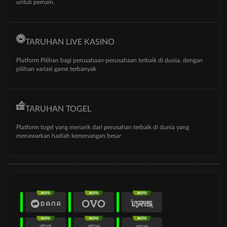
untuk pemain.
TARUHAN LIVE KASINO
Platform Pilihan bagi perusahaan-perusahaan terbaik di dunia, dengan
pilihan variasi game terbanyak
TARUHAN TOGEL
Platform togel yang menarik dari perusahan terbaik di dunia yang
menawarkan hadiah kemenangan besar