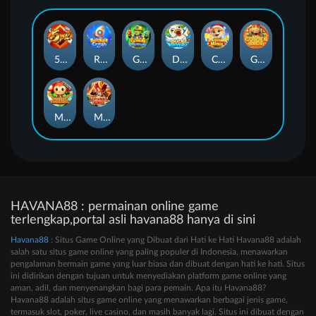
5PK
Rocket Crash
Goblin Treasure
Duck River
Christmas Mines
GOLDEN BASIN
Monkey Thunderbolt
Monkey King
HAVANA88 : permainan online game
terlengkap,portal asli havana88 hanya di sini
Havana88
: Situs Game Online yang Dibuat dari Hati ke Hati Havana88 adalah
salah satu situs game online yang paling populer di Indonesia, menawarkan
pengalaman bermain game yang luar biasa dan dibuat dengan hati ke hati. Situs
ini didirikan dengan tujuan untuk menyediakan platform game online yang
aman, adil, dan menyenangkan bagi para pemain. Apa itu Havana88?
Havana88 adalah situs game online yang menawarkan berbagai jenis game,
termasuk slot, poker, live casino, dan masih banyak lagi. Situs ini dibuat dengan