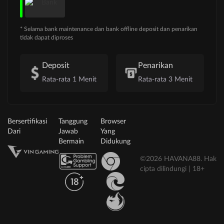
* Selama bank maintenance dan bank offline deposit dan penarikan
tidak dapat diproses
Deposit
Penarikan
Rata-rata 1 Menit
Rata-rata 3 Menit
Bersertifikasi
Tanggung
Browser
Dari
Jawab
Yang
Bermain
Didukung
©2026 HAVANA88. Hak
cipta dilindungi | 18+